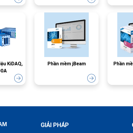
liệu KiDAQ,
Phần mềm jBeam
Phần mề
00A
NAM
GIẢI PHÁP