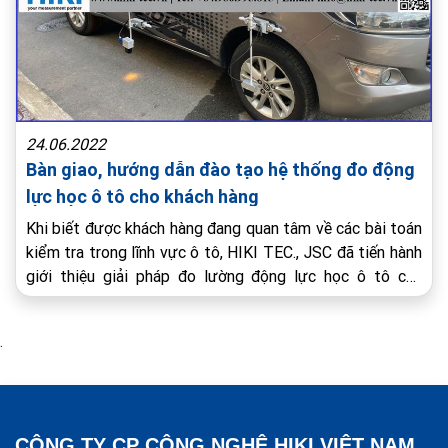
24.06.2022
Bàn giao, hướng dẫn đào tạo hệ thống đo động
lực học ô tô cho khách hàng
Khi biết được khách hàng đang quan tâm về các bài toán
kiểm tra trong lĩnh vực ô tô, HIKI TEC., JSC đã tiến hành
giới thiệu giải pháp đo lường động lực học ô tô của
Kistler ( Vehicle Dynamics Testing ) tới khách hàng. Các
kỹ sư của HIKI TEC., JSC thảo luận, […]
.
CÔNG TY CP CÔNG NGHỆ HIKI VIỆT NAM