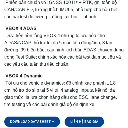
Phiên bản chuẩn với GNSS 100 Hz + RTK, ghi toàn bộ
CAN/CAN FD, tương thích IMU05, phù hợp cho hầu hết
các bài test đo lường – động lực học – phanh.
VBOX 4 ADAS
Dựa trên nền tảng VBOX 4 nhưng tối ưu hóa cho
ADAS/NCAP: hỗ trợ tối đa 5 mục tiêu động/tĩnh, 3 làn
đường, 99 biển báo; cấu hình kịch bản ADAS chuyên dụng
trong Test Suite; chính xác hóa các bài test đa mục tiêu và
các yêu cầu tuân thủ tiêu chuẩn.
VBOX 4 Dynamic
Tối ưu cho vehicle dynamics: độ chính xác phanh ±1.8
cm, hỗ trợ đo slip tại 5 vị trí, 4 analog inputs, kết nối đa
giao thức, là lựa chọn hàng đầu cho ESC, lane change,
tire testing và các bài đánh giá độ ổn định xe.
DOWNLOAD DATASHEET
LIÊN HỆ BÁO GIÁ