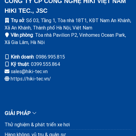
CÔNG TY CP CÔNG NGHỆ HIKI VIỆT NAM
HIKI TEC., JSC
Trụ sở
: Số 03, Tầng 1, Tòa nhà 18T1, KĐT Nam An Khánh,
Xã An Khánh, Thành phố Hà Nội, Việt Nam
Văn phòng
: Tòa nhà Pavilion P2, Vinhomes Ocean Park,
Xã Gia Lâm, Hà Nội
Kinh doanh
: ‭0986.995.815
Kỹ thuật
: 0399.555.864
sales@hiki-tec.vn
https://hiki-tec.vn/
GIẢI PHÁP
Thử nghiệm & phát triển xe hơi
Hàng không, vũ trụ & quân sự