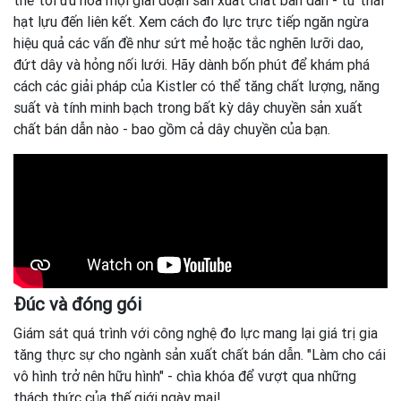
thể tối ưu hóa mọi giai đoạn sản xuất chất bán dẫn - từ thái
hạt lựu đến liên kết. Xem cách đo lực trực tiếp ngăn ngừa
hiệu quả các vấn đề như sứt mẻ hoặc tắc nghẽn lưỡi dao,
đứt dây và hỏng nối lưới. Hãy dành bốn phút để khám phá
cách các giải pháp của Kistler có thể tăng chất lượng, năng
suất và tính minh bạch trong bất kỳ dây chuyền sản xuất
chất bán dẫn nào - bao gồm cả dây chuyền của bạn.
Đúc và đóng gói
Giám sát quá trình với công nghệ đo lực mang lại giá trị gia
tăng thực sự cho ngành sản xuất chất bán dẫn. "Làm cho cái
vô hình trở nên hữu hình" - chìa khóa để vượt qua những
thách thức của thế giới ngày mai!