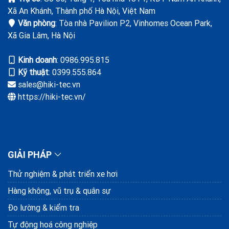
Xã An Khánh, Thành phố Hà Nội, Việt Nam
Đơn hàng cung cấp thiết bị cho khách
Văn phòng
: Tòa nhà Pavilion P2, Vinhomes Ocean Park,
hàng trong lĩnh vực bán dẫn
Xã Gia Lâm, Hà Nội
09/05/2025
Kinh doanh
: ‭0986.995.815
Molex VN tin dùng giải pháp và dịch vụ
Kỹ thuật
: 0399.555.864
cho HIKI cung cấp
sales@hiki-tec.vn
28/03/2025
https://hiki-tec.vn/
Bàn giao và đào tạo cho Canon VN hệ
thống giám sát khuôn (CPS)
18/01/2025
GIẢI PHÁP
Thử nghiệm & phát triển xe hơi
Hàng không, vũ trụ & quân sự
Đo lường & kiểm tra
Tự động hoá công nghiệp