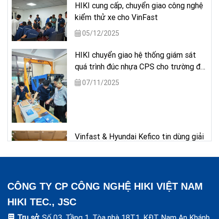
HIKI cung cấp, chuyển giao công nghệ
kiểm thử xe cho VinFast
05/12/2025
HIKI chuyển giao hệ thống giám sát
quá trình đúc nhựa CPS cho trường đại
học
07/11/2025
Vinfast & Hyundai Kefico tin dùng giải
pháp giám sát lực do HIKI cung cấp
29/10/2025
HIKI hỗ trợ khách hàng trong lĩnh vực
CÔNG TY CP CÔNG NGHỆ HIKI VIỆT NAM
kiểm thử ô tô
HIKI TEC., JSC
26/05/2025
Trụ sở
: Số 03, Tầng 1, Tòa nhà 18T1, KĐT Nam An Khánh,