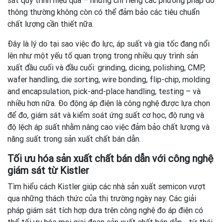
sát quy trình hiệu quả – nhưng chỉ riêng các phương pháp đo
thông thường không còn có thể đảm bảo các tiêu chuẩn
chất lượng cần thiết nữa.
Đây là lý do tại sao việc đo lực, áp suất và gia tốc đang nổi
lên như một yếu tố quan trọng trong nhiều quy trình sản
xuất đầu cuối và đầu cuối: grinding, dicing, polishing, CMP,
wafer handling, die sorting, wire bonding, flip-chip, molding
and encapsulation, pick-and-place handling, testing – và
nhiều hơn nữa. Đo động áp điện là công nghệ được lựa chọn
để đo, giám sát và kiểm soát ứng suất cơ học, độ rung và
độ lệch áp suất nhằm nâng cao việc đảm bảo chất lượng và
năng suất trong sản xuất chất bán dẫn.
Tối ưu hóa sản xuất chất bán dẫn với công nghệ
giám sát từ Kistler
Tìm hiểu cách Kistler giúp các nhà sản xuất semicon vượt
qua những thách thức của thị trường ngày nay. Các giải
pháp giám sát tích hợp dựa trên công nghệ đo áp điện có