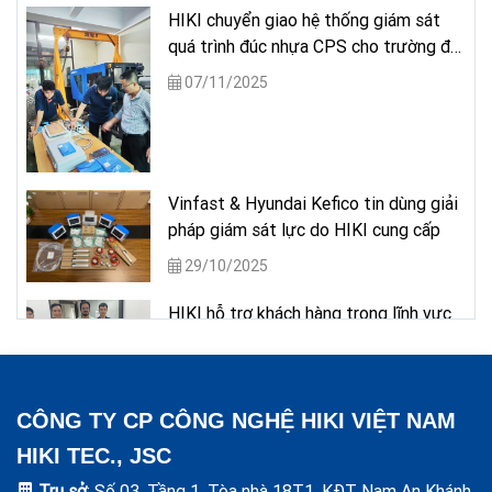
HIKI chuyển giao hệ thống giám sát
quá trình đúc nhựa CPS cho trường đại
học
07/11/2025
Vinfast & Hyundai Kefico tin dùng giải
pháp giám sát lực do HIKI cung cấp
29/10/2025
HIKI hỗ trợ khách hàng trong lĩnh vực
kiểm thử ô tô
26/05/2025
CÔNG TY CP CÔNG NGHỆ HIKI VIỆT NAM
Đơn hàng cung cấp thiết bị cho khách
hàng trong lĩnh vực bán dẫn
HIKI TEC., JSC
09/05/2025
Trụ sở
: Số 03, Tầng 1, Tòa nhà 18T1, KĐT Nam An Khánh,