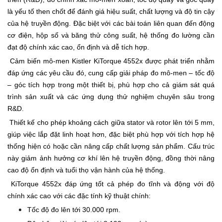
là yếu tố then chốt để đánh giá hiệu suất, chất lượng và độ tin cậy
của hệ truyền động. Đặc biệt với các bài toán liên quan đến động
cơ điện, hộp số và băng thử công suất, hệ thống đo lường cần
đạt độ chính xác cao, ổn định và dễ tích hợp.
Cảm biến mô-men Kistler KiTorque 4552x được phát triển nhằm
đáp ứng các yêu cầu đó, cung cấp giải pháp đo mô-men – tốc độ
– góc tích hợp trong một thiết bị, phù hợp cho cả giám sát quá
trình sản xuất và các ứng dụng thử nghiệm chuyên sâu trong
R&D.
Thiết kế cho phép khoảng cách giữa stator và rotor lên tới 5 mm,
giúp việc lắp đặt linh hoạt hơn, đặc biệt phù hợp với tích hợp hệ
thống hiện có hoặc cần nâng cấp chất lượng sản phẩm. Cấu trúc
này giảm ảnh hưởng cơ khí lên hệ truyền động, đồng thời nâng
cao độ ổn định và tuổi thọ vận hành của hệ thống.
KiTorque 4552x đáp ứng tốt cả phép đo tĩnh và động với độ
chính xác cao với các đặc tính kỹ thuật chính:
Tốc độ đo lên tới 30.000 rpm.