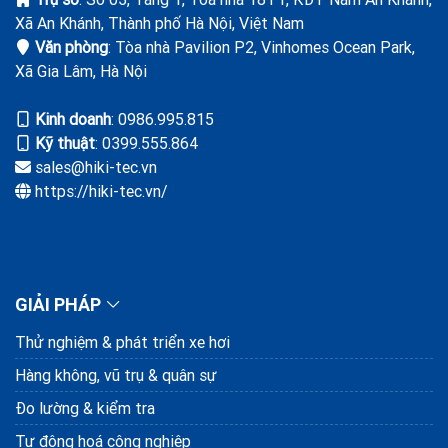
Xã An Khánh, Thành phố Hà Nội, Việt Nam
Molex VN tin dùng giải pháp và dịch vụ
Văn phòng
: Tòa nhà Pavilion P2, Vinhomes Ocean Park,
cho HIKI cung cấp
Xã Gia Lâm, Hà Nội
28/03/2025
Kinh doanh
: ‭0986.995.815
Bàn giao và đào tạo cho Canon VN hệ
Kỹ thuật
: 0399.555.864
thống giám sát khuôn (CPS)
sales@hiki-tec.vn
https://hiki-tec.vn/
18/01/2025
Henry Hardware Industry tin dùng giải
pháp kiểm tra bulong do HIKI cung
cấp, hỗ trợ kỹ thuật
10/11/2024
GIẢI PHÁP
Thử nghiệm & phát triển xe hơi
Hàng không, vũ trụ & quân sự
Đo lường & kiểm tra
Tự động hoá công nghiệp