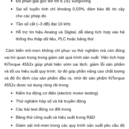
Độ phân giải góc lên tới 8.192 xung/vòng
Sai số tuyến tính chỉ khoảng 0,03%, đảm bảo độ tin cậy
cho các phép đo.
Tần số cắt (–3 dB) đạt 10 kHz.
Hỗ trợ tín hiệu Analog và Digital, dễ dàng tích hợp vào hệ
thống thu thập dữ liệu, PLC hoặc băng thử.
Cảm biến mô-men không chỉ phục vụ thử nghiệm mà còn đóng
vai trò quan trọng trong giám sát quá trình sản xuất. Việc tích hợp
KiTorque 4552x giúp phát hiện sớm sai lệch, giảm lỗi sản phẩm
và tối ưu hiệu suất quy trình, từ đó góp phần nâng cao chất lượng
và độ ổn định của sản phẩm đầu ra, nhờ đó sản phẩm KiTorque
4552x được sử dụng rộng rãi trong:
Kiểm tra động cơ điện (electric motor testing)
Thử nghiệm hộp số và hệ truyền động
Các bài test động cơ đốt trong
Băng thử công suất và hiệu suất trong R&D
Giám sát mô-men trong các quy trình sản xuất yêu cầu độ