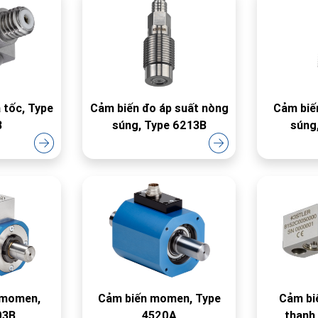
 tốc, Type
Cảm biến đo áp suất nòng
Cảm biế
B
súng, Type 6213B
súng
 momen,
Cảm biến momen, Type
Cảm bi
03B
4520A
thanh