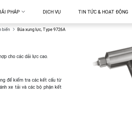
IẢI PHÁP
DỊCH VỤ
TIN TỨC & HOẠT ĐỘNG
 biến
Búa xung lực, Type 9726A
ợp cho các dải lực cao.
ng để kiểm tra các kết cấu từ
nh xe tải và các bộ phận kết