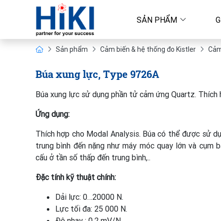
SẢN PHẨM
G
Sản phẩm
Cảm biến & hệ thống đo Kistler
Cảm
Búa xung lực, Type 9726A
Búa xung lực sử dụng phần tử cảm ứng Quartz. Thích h
Ứng dụng:
Thích hợp cho Modal Analysis. Búa có thể được sử dụ
trung bình đến nặng như máy móc quay lớn và cụm bá
cấu ở tần số thấp đến trung bình,..
Đặc tính kỹ thuật chính:
Dải lực: 0…20000 N.
Lực tối đa: 25 000 N.
Độ nhạy : 0,2 mV/N.