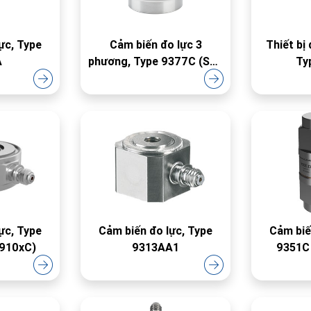
ực, Type
Cảm biến đo lực 3
Thiết bị
A
phương, Type 9377C (Seri
Ty
93x7C)
ực, Type
Cảm biến đo lực, Type
Cảm biế
 910xC)
9313AA1
9351C 