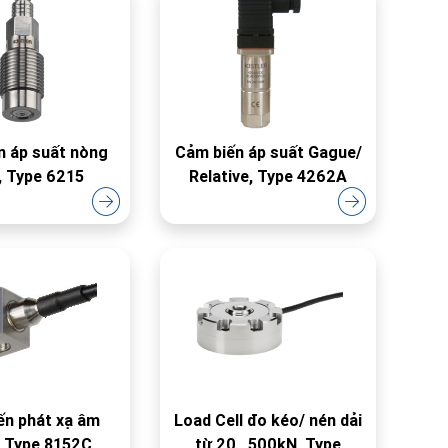
n áp suất nòng
Cảm biến áp suất Gague/
, Type 6215
Relative, Type 4262A
ến phát xạ âm
Load Cell đo kéo/ nén dải
, Type 8152C
từ 20...500kN, Type