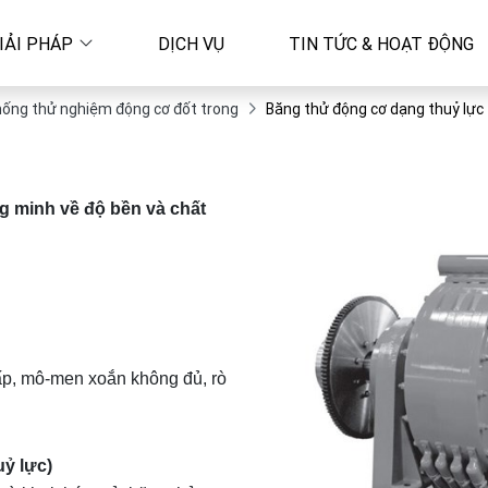
IẢI PHÁP
DỊCH VỤ
TIN TỨC & HOẠT ĐỘNG
hống thử nghiệm động cơ đốt trong
Băng thử động cơ dạng thuỷ lực
g minh về độ bền và chất
ấp, mô-men xoắn không đủ, rò
ỷ lực)