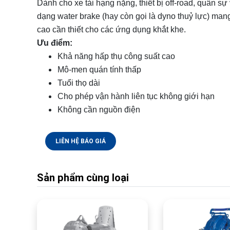
Dành cho xe tải hạng nặng, thiết bị off-road, quân sự
dạng water brake (hay còn gọi là dyno thuỷ lực) mang
cao cần thiết cho các ứng dụng khắt khe.
Ưu điểm:
Khả năng hấp thụ công suất cao
Mô-men quán tính thấp
Tuổi thọ dài
Cho phép vận hành liên tục không giới hạn
Không cần nguồn điện
LIÊN HỆ BÁO GIÁ
Sản phẩm cùng loại